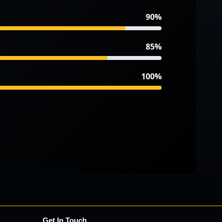
90%
85%
100%
Get In Touch