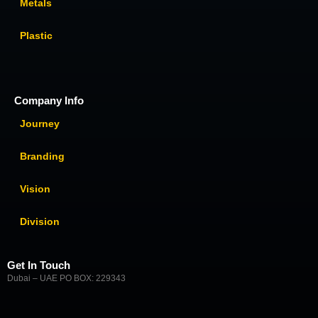
Metals
Plastic
Company Info
Journey
Branding
Vision
Division
Get In Touch
Dubai – UAE PO BOX: 229343