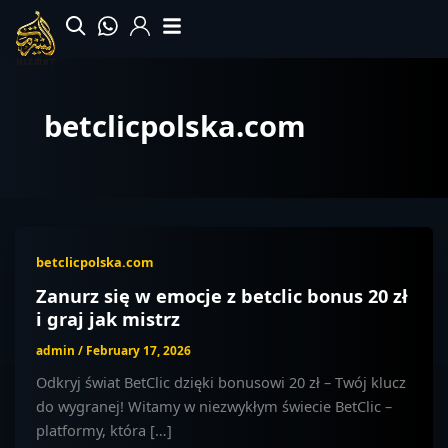
Skip
to
content
betclicpolska.com
betclicpolska.com
Zanurz się w emocje z betclic bonus 20 zł
i graj jak mistrz
admin
/
February 17, 2026
Odkryj świat BetClic dzięki bonusowi 20 zł – Twój klucz
do wygranej! Witamy w niezwykłym świecie BetClic –
platformy, która […]