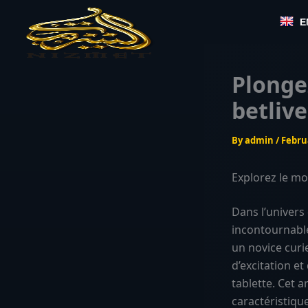
Skip
E
to
content
Plonge
betlive
By
admin
/
Febru
Explorez le mo
Dans l’univers 
incontournabl
un novice curi
d’excitation e
tablette. Cet a
caractéristique