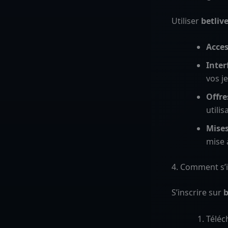
Utiliser
betliv
Access
Inter
vos j
Offre
utili
Mises
mise 
4. Comment s’
S’inscrire sur
b
Téléc