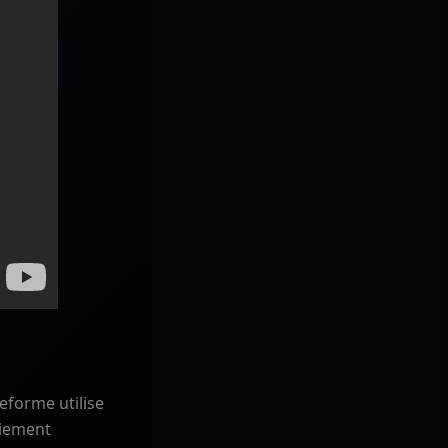
teforme utilise
aiement