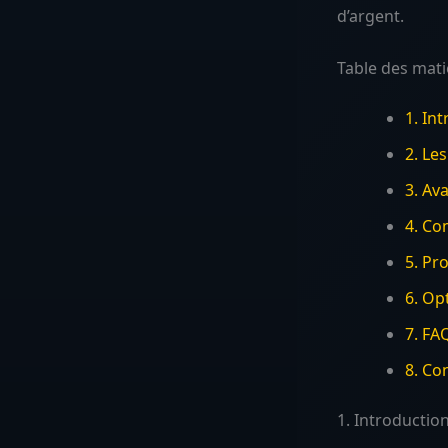
d’argent.
Table des mati
1. In
2. Le
3. Av
4. Co
5. Pr
6. Op
7. FA
8. Co
1. Introduction