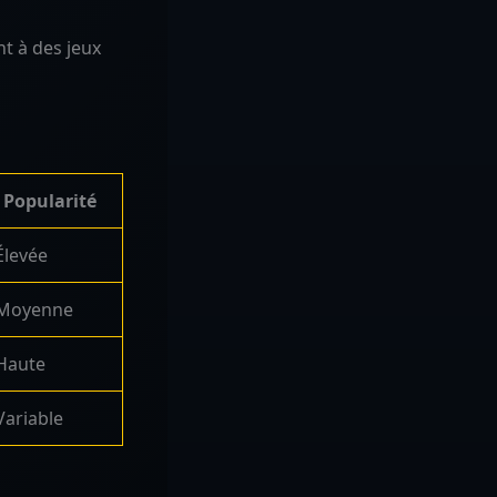
nt à des jeux
Popularité
Élevée
Moyenne
Haute
Variable