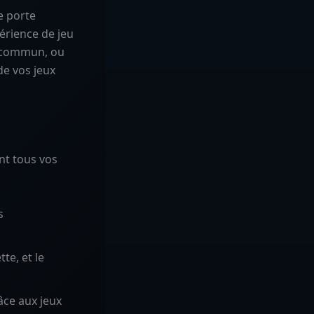
e porte
érience de jeu
n commun, ou
de vos jeux
nt tous vos
s
te, et le
âce aux jeux