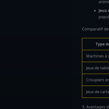
animé
Jeux 
popul
Comparatif des
Type d
Machines à 
Jeux de tabl
Croupiers en
Jeux de cart
3. Avantages de