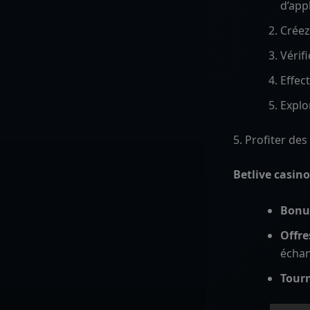
d’app
Créez
Vérif
Effec
Explo
5. Profiter de
Betlive casino
Bonus
Offres
échan
Tourn